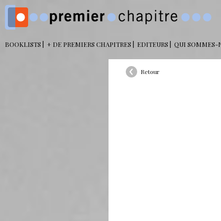
BOOKLISTS
+ DE PREMIERS CHAPITRES
EDITEURS
QUI SOMMES-
Retour