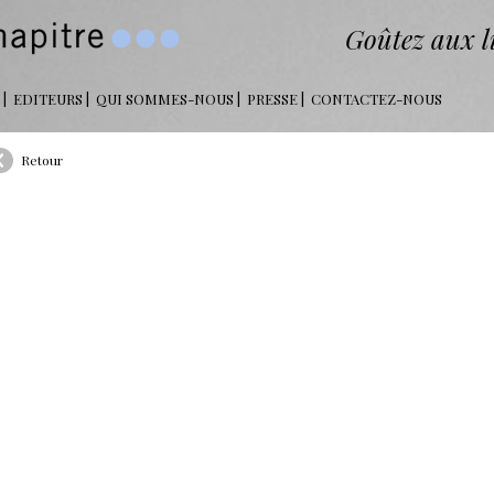
Goûtez aux li
EDITEURS
QUI SOMMES-NOUS
PRESSE
CONTACTEZ-NOUS
Retour