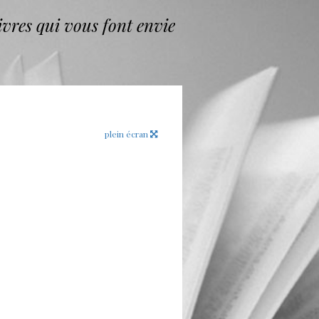
vres qui vous font envie
plein écran