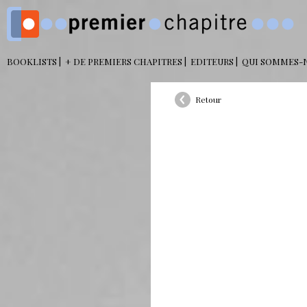
BOOKLISTS
+ DE PREMIERS CHAPITRES
EDITEURS
QUI SOMMES-
Retour