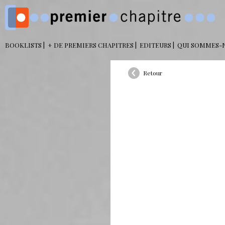
BOOKLISTS
+ DE PREMIERS CHAPITRES
EDITEURS
QUI SOMMES-
Retour