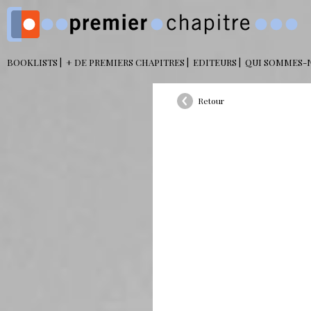
BOOKLISTS
+ DE PREMIERS CHAPITRES
EDITEURS
QUI SOMMES-
Retour