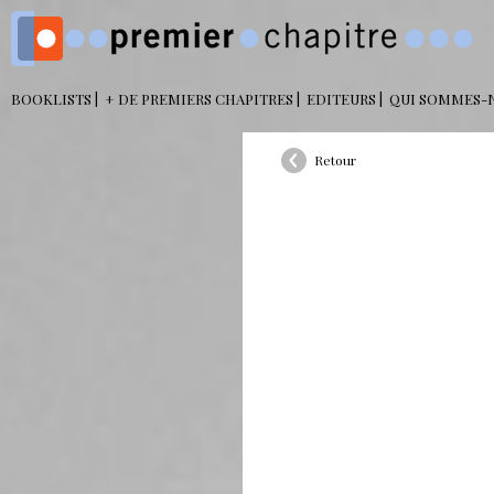
BOOKLISTS
+ DE PREMIERS CHAPITRES
EDITEURS
QUI SOMMES-
Retour