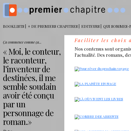
BOOKLISTS
+ DE PREMIERS CHAPITRES
EDITEURS
QUI SOMMES-
Faciliter les choix 
Ça commence comme ça...
Nos contenus sont organisés
Moi, le conteur,
l'actualité. Des romans, de
le raconteur,
l’inventeur de
destinées, il me
semble soudain
avoir été conçu
par un
personnage de
roman.