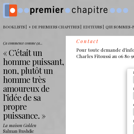
BOOKLISTS
+ DE PREMIERS CHAPITRES
EDITEURS
QUI SOMMES-
Contact
Ça commence comme ça...
Pour toute demande d'info
C’était un
Charles Fitoussi au 06 80 9
homme puissant,
non, plutôt un
homme très
amoureux de
l’idée de sa
propre
puissance.
La maison Golden
Salman Rushdie