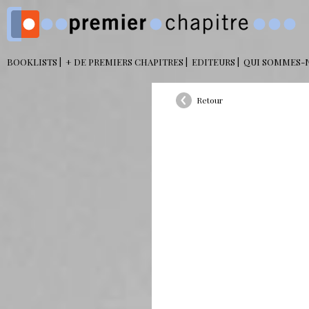
BOOKLISTS
+ DE PREMIERS CHAPITRES
EDITEURS
QUI SOMMES-
Retour