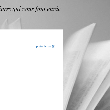
vres qui vous font envie
plein écran