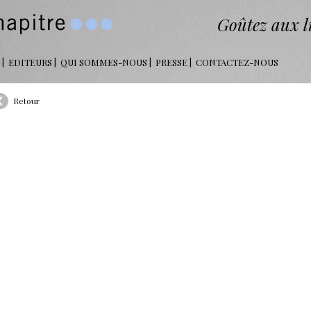
Goûtez aux li
EDITEURS
QUI SOMMES-NOUS
PRESSE
CONTACTEZ-NOUS
Retour