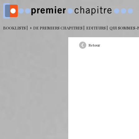
BOOKLISTS
+ DE PREMIERS CHAPITRES
EDITEURS
QUI SOMMES-
Retour