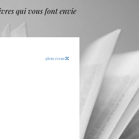
vres qui vous font envie
plein écran