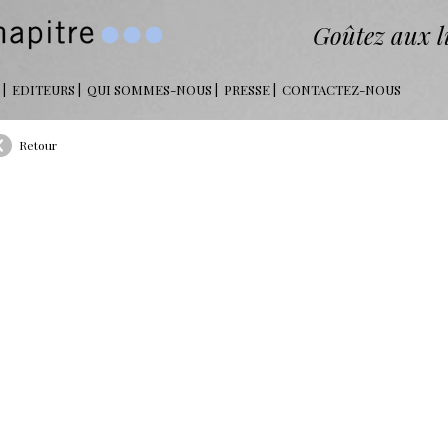
Goûtez aux li
EDITEURS
QUI SOMMES-NOUS
PRESSE
CONTACTEZ-NOUS
Retour