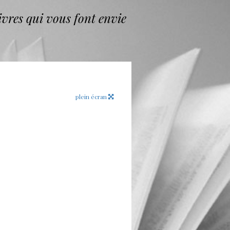
vres qui vous font envie
plein écran