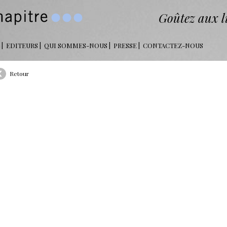
Goûtez aux li
EDITEURS
QUI SOMMES-NOUS
PRESSE
CONTACTEZ-NOUS
Retour