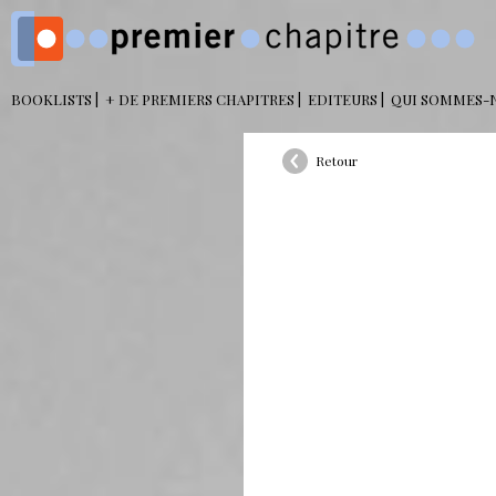
BOOKLISTS
+ DE PREMIERS CHAPITRES
EDITEURS
QUI SOMMES-
Retour