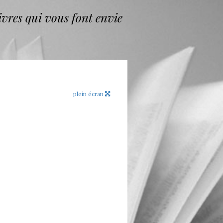
vres qui vous font envie
plein écran