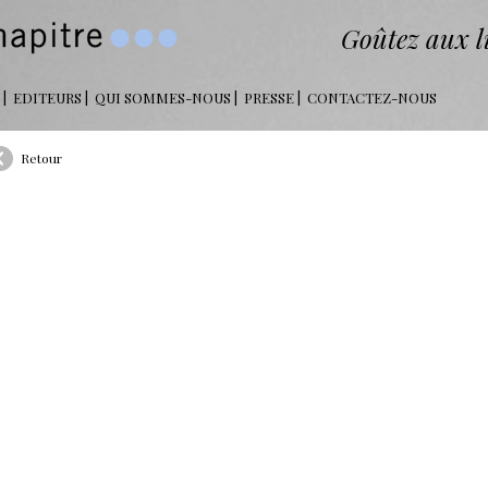
Goûtez aux li
EDITEURS
QUI SOMMES-NOUS
PRESSE
CONTACTEZ-NOUS
Retour