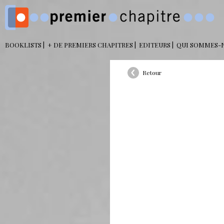
BOOKLISTS
+ DE PREMIERS CHAPITRES
EDITEURS
QUI SOMMES-
Retour