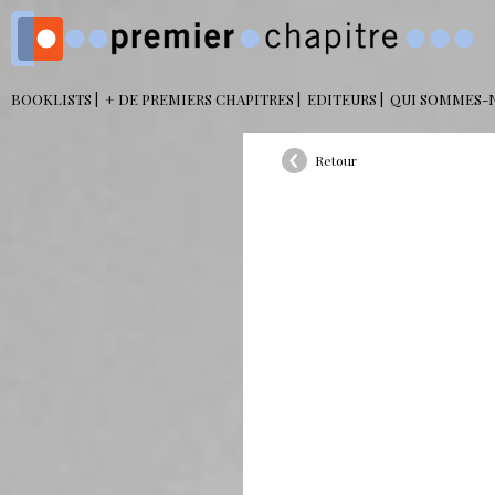
BOOKLISTS
+ DE PREMIERS CHAPITRES
EDITEURS
QUI SOMMES-
Retour