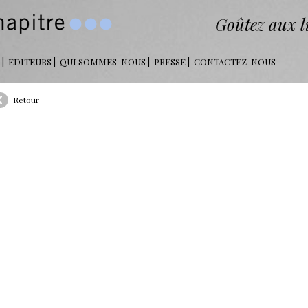
Goûtez aux li
EDITEURS
QUI SOMMES-NOUS
PRESSE
CONTACTEZ-NOUS
Retour