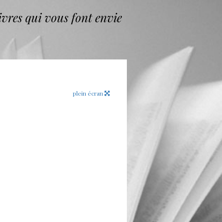
vres qui vous font envie
plein écran