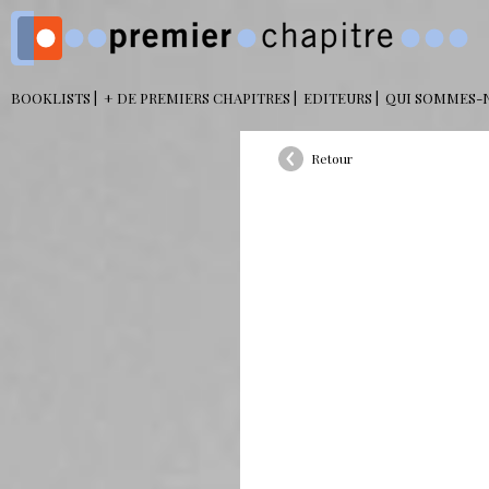
BOOKLISTS
+ DE PREMIERS CHAPITRES
EDITEURS
QUI SOMMES-
Retour