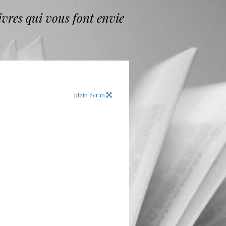
vres qui vous font envie
plein écran