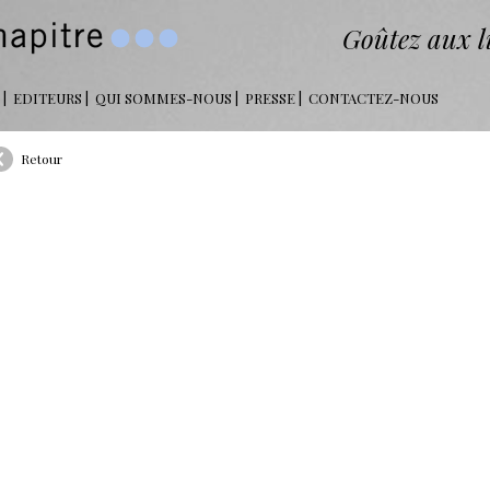
Goûtez aux li
EDITEURS
QUI SOMMES-NOUS
PRESSE
CONTACTEZ-NOUS
Retour