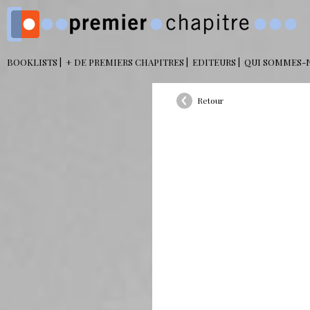
BOOKLISTS
+ DE PREMIERS CHAPITRES
EDITEURS
QUI SOMMES-
Retour