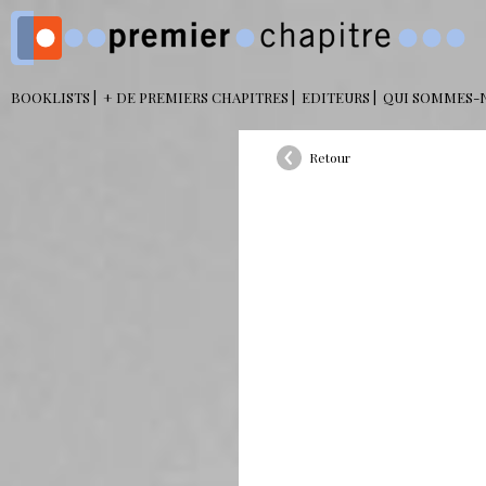
BOOKLISTS
+ DE PREMIERS CHAPITRES
EDITEURS
QUI SOMMES-
Retour