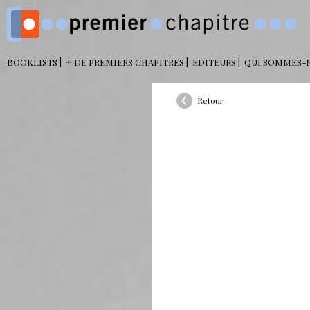
BOOKLISTS
+ DE PREMIERS CHAPITRES
EDITEURS
QUI SOMMES-
Retour