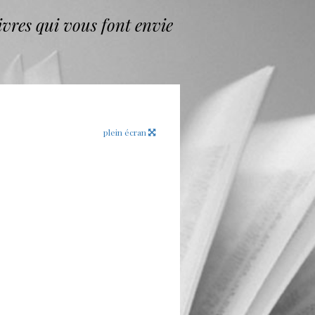
vres qui vous font envie
plein écran