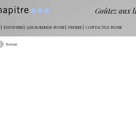
Goûtez aux li
EDITEURS
QUI SOMMES-NOUS
PRESSE
CONTACTEZ-NOUS
Retour