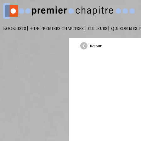
BOOKLISTS
+ DE PREMIERS CHAPITRES
EDITEURS
QUI SOMMES-
Retour