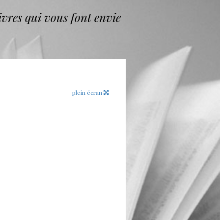
vres qui vous font envie
plein écran