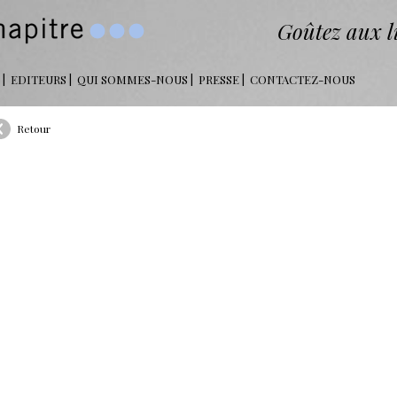
Goûtez aux li
EDITEURS
QUI SOMMES-NOUS
PRESSE
CONTACTEZ-NOUS
Retour