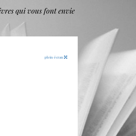
vres qui vous font envie
plein écran