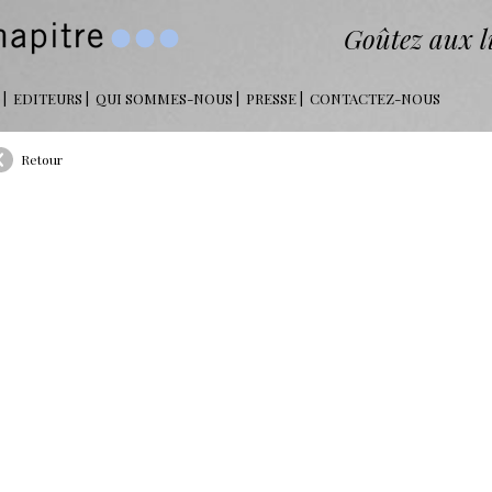
Goûtez aux li
EDITEURS
QUI SOMMES-NOUS
PRESSE
CONTACTEZ-NOUS
Retour