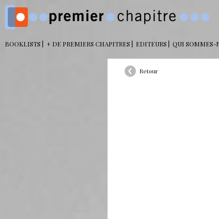
BOOKLISTS
+ DE PREMIERS CHAPITRES
EDITEURS
QUI SOMMES-
Retour