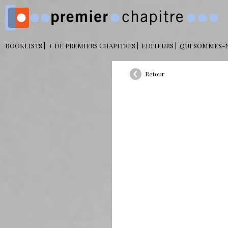
BOOKLISTS
+ DE PREMIERS CHAPITRES
EDITEURS
QUI SOMMES-
Retour