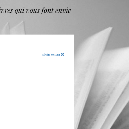
vres qui vous font envie
plein écran