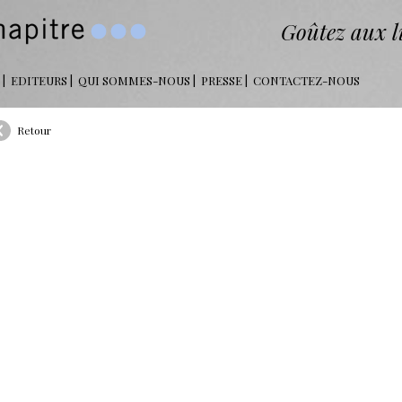
Goûtez aux li
EDITEURS
QUI SOMMES-NOUS
PRESSE
CONTACTEZ-NOUS
Retour