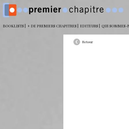
BOOKLISTS
+ DE PREMIERS CHAPITRES
EDITEURS
QUI SOMMES-
Retour