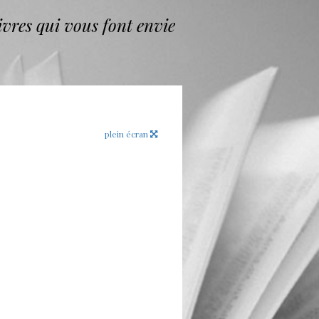
vres qui vous font envie
plein écran