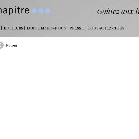
Goûtez aux li
EDITEURS
QUI SOMMES-NOUS
PRESSE
CONTACTEZ-NOUS
Retour