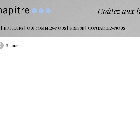
Goûtez aux li
EDITEURS
QUI SOMMES-NOUS
PRESSE
CONTACTEZ-NOUS
Retour