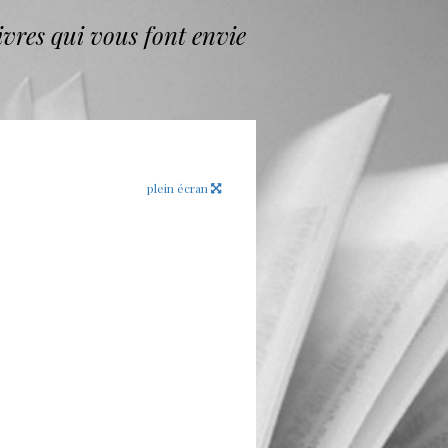
vres qui vous font envie
plein écran