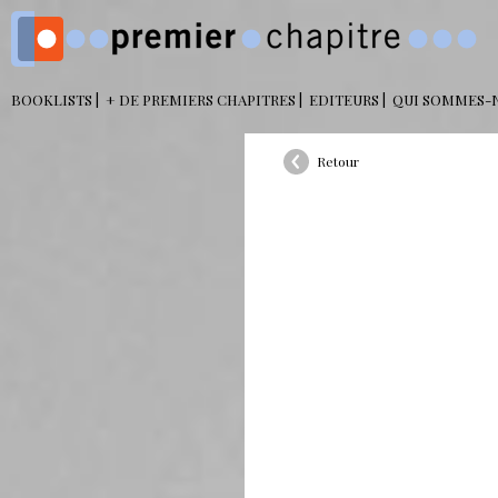
BOOKLISTS
+ DE PREMIERS CHAPITRES
EDITEURS
QUI SOMMES-
Retour