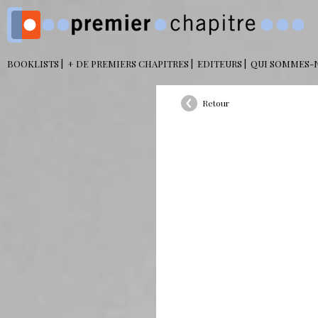
BOOKLISTS
+ DE PREMIERS CHAPITRES
EDITEURS
QUI SOMMES-
Retour