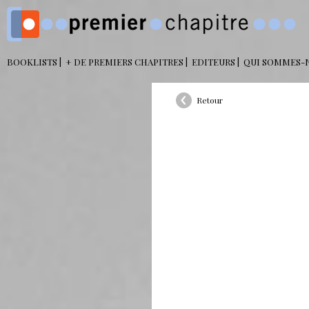
BOOKLISTS
+ DE PREMIERS CHAPITRES
EDITEURS
QUI SOMMES-
Retour