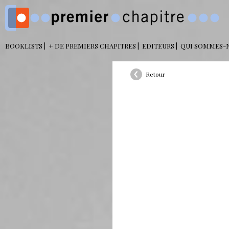
BOOKLISTS
+ DE PREMIERS CHAPITRES
EDITEURS
QUI SOMMES-
Retour