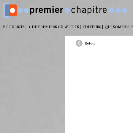
BOOKLISTS
+ DE PREMIERS CHAPITRES
EDITEURS
QUI SOMMES-
Retour