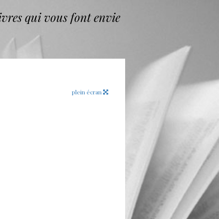
vres qui vous font envie
plein écran