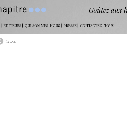
Goûtez aux li
EDITEURS
QUI SOMMES-NOUS
PRESSE
CONTACTEZ-NOUS
Retour