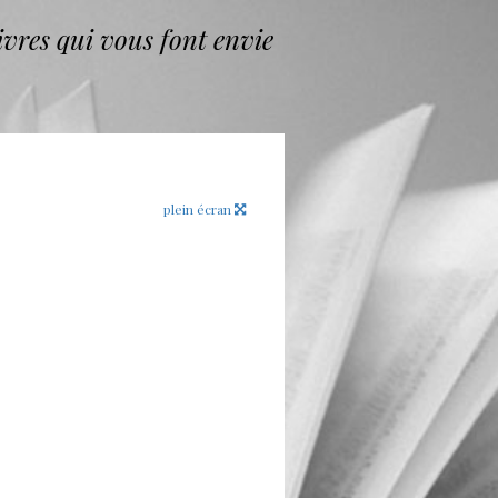
vres qui vous font envie
plein écran