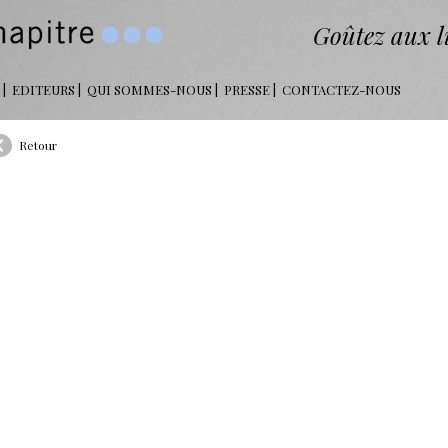
Goûtez aux li
EDITEURS
QUI SOMMES-NOUS
PRESSE
CONTACTEZ-NOUS
Retour