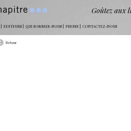
Goûtez aux li
EDITEURS
QUI SOMMES-NOUS
PRESSE
CONTACTEZ-NOUS
Retour