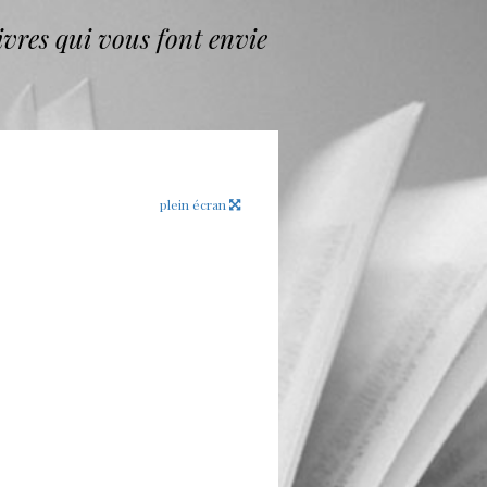
vres qui vous font envie
plein écran