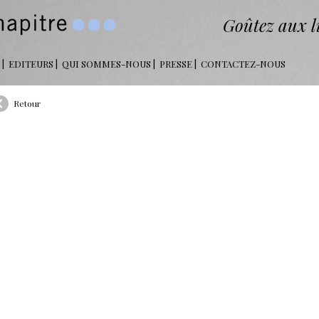
Goûtez aux li
EDITEURS
QUI SOMMES-NOUS
PRESSE
CONTACTEZ-NOUS
Retour