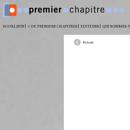
BOOKLISTS
+ DE PREMIERS CHAPITRES
EDITEURS
QUI SOMMES-
Retour