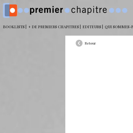
BOOKLISTS
+ DE PREMIERS CHAPITRES
EDITEURS
QUI SOMMES-
Retour