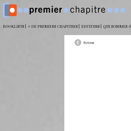
BOOKLISTS
+ DE PREMIERS CHAPITRES
EDITEURS
QUI SOMMES-
Retour