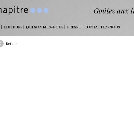
Goûtez aux li
EDITEURS
QUI SOMMES-NOUS
PRESSE
CONTACTEZ-NOUS
Retour