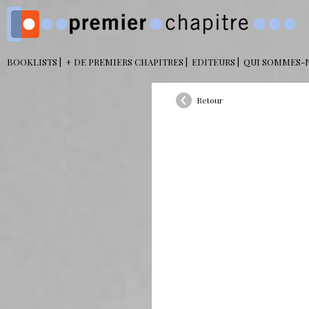
BOOKLISTS
+ DE PREMIERS CHAPITRES
EDITEURS
QUI SOMMES-
Retour