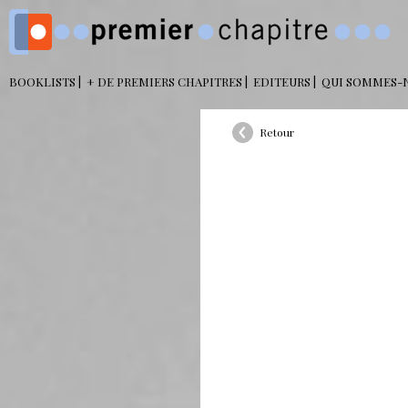
BOOKLISTS
+ DE PREMIERS CHAPITRES
EDITEURS
QUI SOMMES-
Retour