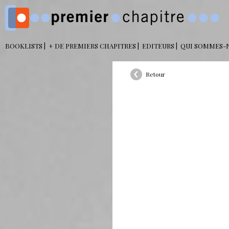
BOOKLISTS
+ DE PREMIERS CHAPITRES
EDITEURS
QUI SOMMES-
Retour