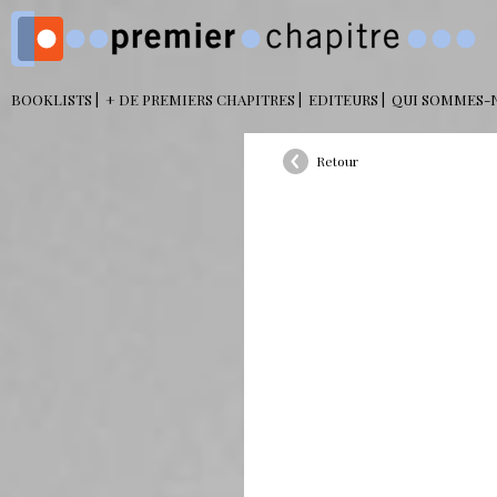
BOOKLISTS
+ DE PREMIERS CHAPITRES
EDITEURS
QUI SOMMES-
Retour